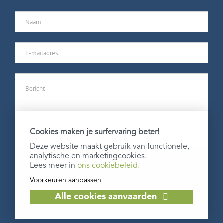
Cookies maken je surfervaring beter!
Deze website maakt gebruik van functionele,
analytische en marketingcookies.
Ik ga akkoord met de
privacy verklaring
.
Lees meer in
ons cookiebeleid.
Voorkeuren aanpassen
Verzenden
Alle cookies aanvaarden